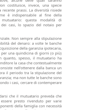
icative, alcune delle quali saranno
on costituisce, invece, una specie
a recente prassi. La diversità risiede
me è indispensabile al fine della
l mutuatario: questa modalità di
dei casi, lo spazio del notaio per
enziale. Non sempre alla stipulazione
ilità del denaro: a volte le banche
quisizione della garanzia ipotecaria,
 per una quindicina di giorni (o più)
n quanto, spesso, il mutuatario ha
venditore la casa che contestualmente
onsiste nell'ottenere dalla banca un
a il periodo tra la stipulazione del
aranzia; ma non tutte le banche sono
econdo i casi, cercare di contemperare
darsi che il mutuatario preveda che
 essere presto rivenduto per varie
ponenti della famiglia con necessità