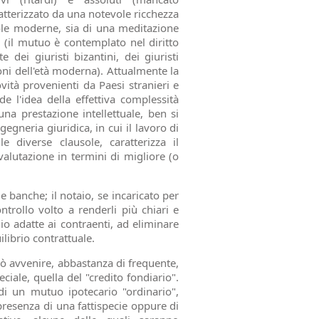
atterizzato da una notevole ricchezza
egole moderne, sia di una meditazione
a (il mutuo è contemplato nel diritto
dei giuristi bizantini, dei giuristi
ioni dell'età moderna). Attualmente la
vità provenienti da Paesi stranieri e
e l'idea della effettiva complessità
una prestazione intellettuale, ben si
gneria giuridica, in cui il lavoro di
 diverse clausole, caratterizza il
alutazione in termini di migliore (o
 banche; il notaio, se incaricato per
trollo volto a renderli più chiari e
io adatte ai contraenti, ad eliminare
librio contrattuale.
può avvenire, abbastanza di frequente,
iale, quella del "credito fondiario".
di un mutuo ipotecario "ordinario",
 presenza di una fattispecie oppure di