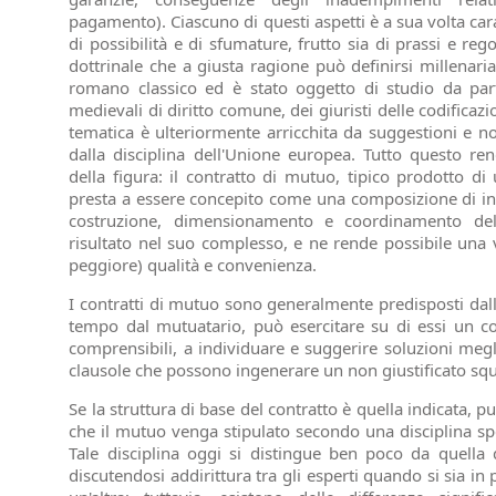
pagamento). Ciascuno di questi aspetti è a sua volta car
di possibilità e di sfumature, frutto sia di prassi e r
dottrinale che a giusta ragione può definirsi millenari
romano classico ed è stato oggetto di studio da parte 
medievali di diritto comune, dei giuristi delle codificaz
tematica è ulteriormente arricchita da suggestioni e no
dalla disciplina dell'Unione europea. Tutto questo rend
della figura: il contratto di mutuo, tipico prodotto di 
presta a essere concepito come una composizione di inge
costruzione, dimensionamento e coordinamento delle
risultato nel suo complesso, e ne rende possibile una v
peggiore) qualità e convenienza.
I contratti di mutuo sono generalmente predisposti dalle
tempo dal mutuatario, può esercitare su di essi un con
comprensibili, a individuare e suggerire soluzioni megl
clausole che possono ingenerare un non giustificato squi
Se la struttura di base del contratto è quella indicata, 
che il mutuo venga stipulato secondo una disciplina spec
Tale disciplina oggi si distingue ben poco da quella 
discutendosi addirittura tra gli esperti quando si sia in