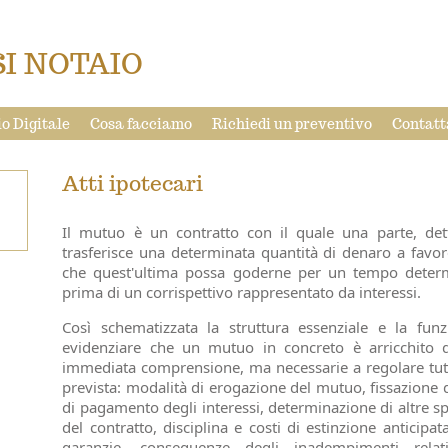
I NOTAIO
o Digitale
Cosa facciamo
Richiedi un preventivo
Contatt
Atti ipotecari
Il mutuo è un contratto con il quale una parte, det
trasferisce una determinata quantità di denaro a favore 
che quest'ultima possa goderne per un tempo determ
prima di un corrispettivo rappresentato da interessi.
Così schematizzata la struttura essenziale e la funz
evidenziare che un mutuo in concreto è arricchito 
immediata comprensione, ma necessarie a regolare tutti 
prevista: modalità di erogazione del mutuo, fissazione d
di pagamento degli interessi, determinazione di altre s
del contratto, disciplina e costi di estinzione anticip
garanzie, conseguenze degli inadempimenti relati