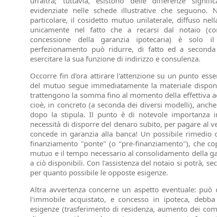
un'altra; tuttavia, esistono delle differenze signif
evidenziate nelle schede illustrative che seguono. N
particolare, il cosidetto mutuo unilaterale, diffuso nell
unicamente nel fatto che a recarsi dal notaio (co
concessione della garanzia ipotecaria) è solo i
perfezionamento può ridurre, di fatto ed a seconda 
esercitare la sua funzione di indirizzo e consulenza.
Occorre fin d'ora attirare l'attenzione su un punto ess
del mutuo segue immediatamente la materiale disponib
trattengono la somma fino al momento della effettiva ac
cioè, in concreto (a seconda dei diversi modelli), anche
dopo la stipula. Il punto è di notevole importanza i
necessità di disporre del denaro subito, per pagare al 
concede in garanzia alla banca! Un possibile rimedio c
finanziamento "ponte" (o "pre-finanziamento"), che copr
mutuo e il tempo necessario al consolidamento della g
a ciò disponibili. Con l'assistenza del notaio si potrà, s
per quanto possibile le opposte esigenze.
Altra avvertenza concerne un aspetto eventuale: può 
l'immobile acquistato, e concesso in ipoteca, debba
esigenze (trasferimento di residenza, aumento dei com