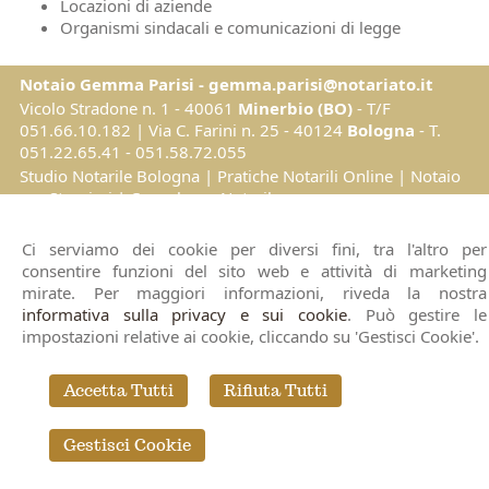
Locazioni di aziende
Organismi sindacali e comunicazioni di legge
Notaio Gemma Parisi - gemma.parisi@notariato.it
Vicolo Stradone n. 1 - 40061
Minerbio (BO)
- T/F
051.66.10.182 | Via C. Farini n. 25 - 40124
Bologna
- T.
051.22.65.41 - 051.58.72.055
Studio Notarile Bologna
|
Pratiche Notarili Online
|
Notaio
per Stranieri
|
Consulenza Notarile
© 2026 Copyright Notaio Gemma Parisi. Tutti i diritti riservati | P.IVA
Ci serviamo dei cookie per diversi fini, tra l'altro per
02141940995 |
Sitemap
-
Privacy
-
Cookie Policy
-
Gestisci Cookie
-
Credits
consentire funzioni del sito web e attività di marketing
mirate. Per maggiori informazioni, riveda la nostra
informativa sulla privacy e sui cookie
. Può gestire le
impostazioni relative ai cookie, cliccando su 'Gestisci Cookie'.
Accetta Tutti
Rifiuta Tutti
Gestisci Cookie