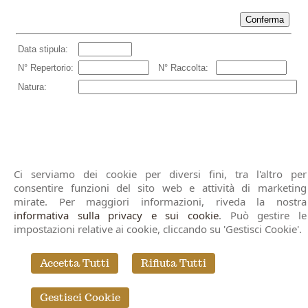
Ci serviamo dei cookie per diversi fini, tra l'altro per
consentire funzioni del sito web e attività di marketing
Notaio Gemma Parisi - gemma.parisi@notariato.it
mirate. Per maggiori informazioni, riveda la nostra
Vicolo Stradone n. 1 - 40061
Minerbio (BO)
- T/F
informativa sulla privacy e sui cookie
. Può gestire le
051.66.10.182 | Via C. Farini n. 25 - 40124
Bologna
- T.
impostazioni relative ai cookie, cliccando su 'Gestisci Cookie'.
051.22.65.41 - 051.58.72.055
Studio Notarile Bologna
|
Pratiche Notarili Online
|
Notaio
Accetta Tutti
Rifiuta Tutti
per Stranieri
|
Consulenza Notarile
© 2026 Copyright Notaio Gemma Parisi. Tutti i diritti riservati | P.IVA
Gestisci Cookie
02141940995 |
Sitemap
-
Privacy
-
Cookie Policy
-
Gestisci Cookie
-