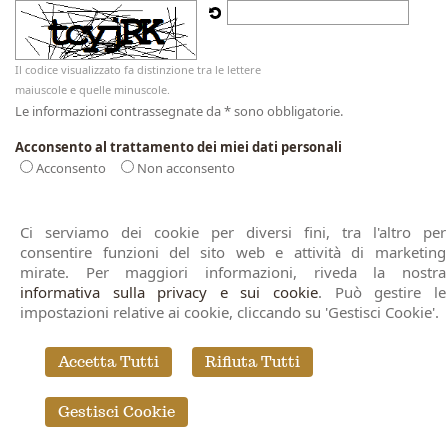
Il codice visualizzato fa distinzione tra le lettere
maiuscole e quelle minuscole.
Le informazioni contrassegnate da * sono obbligatorie.
Acconsento al trattamento dei miei dati personali
Acconsento
Non acconsento
Ci serviamo dei cookie per diversi fini, tra l'altro per
consentire funzioni del sito web e attività di marketing
Notaio Gemma Parisi - gemma.parisi@notariato.it
mirate. Per maggiori informazioni, riveda la nostra
Vicolo Stradone n. 1 - 40061
Minerbio (BO)
- T/F
informativa sulla privacy e sui cookie
. Può gestire le
051.66.10.182 | Via C. Farini n. 25 - 40124
Bologna
- T.
impostazioni relative ai cookie, cliccando su 'Gestisci Cookie'.
051.22.65.41 - 051.58.72.055
Studio Notarile Bologna
|
Pratiche Notarili Online
|
Notaio
Accetta Tutti
Rifiuta Tutti
per Stranieri
|
Consulenza Notarile
© 2026 Copyright Notaio Gemma Parisi. Tutti i diritti riservati | P.IVA
Gestisci Cookie
02141940995 |
Sitemap
-
Privacy
-
Cookie Policy
-
Gestisci Cookie
-
Credits